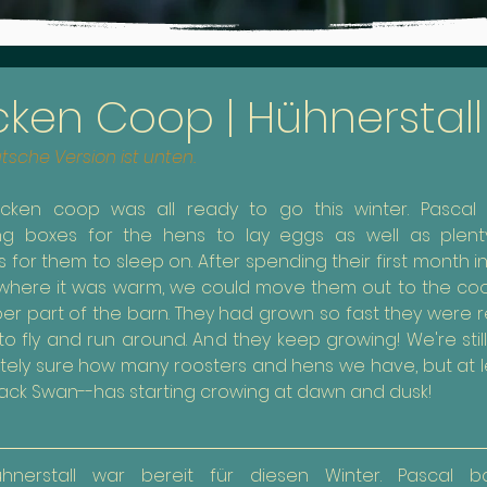
9
cken Coop | Hühnerstall
tsche Version ist unten.
cken coop was all ready to go this winter. Pascal bu
ng boxes for the hens to lay eggs as well as plenty
 for them to sleep on. After spending their first month in
where it was warm, we could move them out to the coop
er part of the barn. They had grown so fast they were re
 to fly and run around. And they keep growing! We're still
ely sure how many roosters and hens we have, but at le
ack Swan--has starting crowing at dawn and dusk!
hnerstall war bereit für diesen Winter. Pascal ba