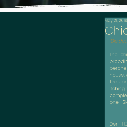
May 21, 201
Chi
Die deu
The chi
broodi
perches
house, 
the upp
itching
complet
one--Bl
Der Hü