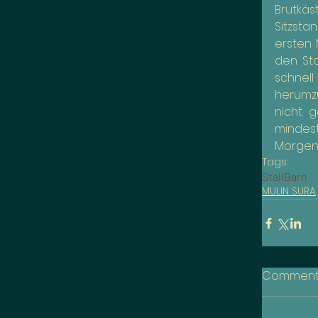
Brutkä
Sitzsta
ersten 
den Sta
schnell
herumzu
nicht 
mindest
Morge
Tags:
Stall
Barn
MULIN SURA
Comment