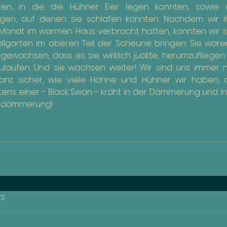
sten, in die die Hühner Eier legen konnten, sowie vi
ngen, auf denen sie schlafen konnten. Nachdem wir ih
Monat im warmen Haus verbracht hatten, konnten wir sie
llgarten im oberen Teil der Scheune bringen. Sie waren
 gewachsen, dass es sie wirklich juckte, herumzufliegen
laufen. Und sie wachsen weiter! Wir sind uns immer n
ganz sicher, wie viele Hähne und Hühner wir haben, a
ens einer - Black Swan - kräht in der Dämmerung und in
ndämmerung!
s