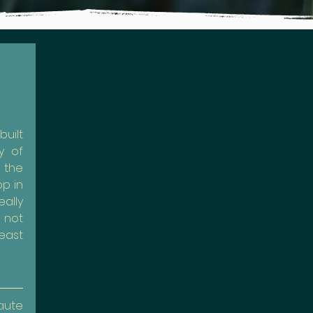
ilt 
 of 
 the 
 in 
ally 
 not 
ast 
ute 